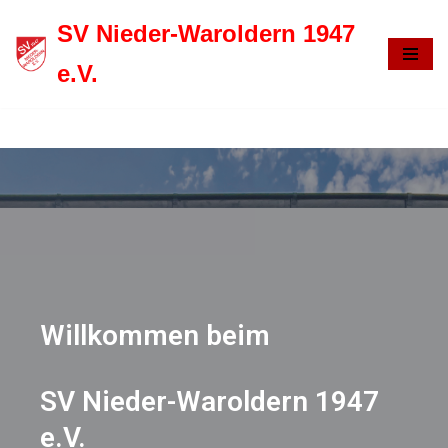
SV Nieder-Waroldern 1947
Zum
e.V.
Inhalt
springen
Willkommen beim
SV Nieder-Waroldern 1947
e.V.