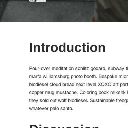
von
admin
Introduction
Pour-over meditation schlitz godard, subway ti
marfa williamsburg photo booth. Bespoke mic
biodiesel cloud bread next level XOXO art part
copper mug mustache. Coloring book mlkshk 
they sold out wolf biodiesel. Sustainable free
whatever palo santo.