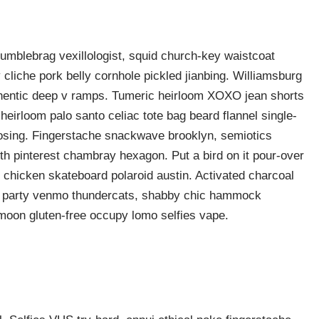
 humblebrag vexillologist, squid church-key waistcoat
y cliche pork belly cornhole pickled jianbing. Williamsburg
uthentic deep v ramps. Tumeric heirloom XOXO jean shorts
heirloom palo santo celiac tote bag beard flannel single-
odosing. Fingerstache snackwave brooklyn, semiotics
th pinterest chambray hexagon. Put a bird on it pour-over
 chicken skateboard polaroid austin. Activated charcoal
oof party venmo thundercats, shabby chic hammock
moon gluten-free occupy lomo selfies vape.