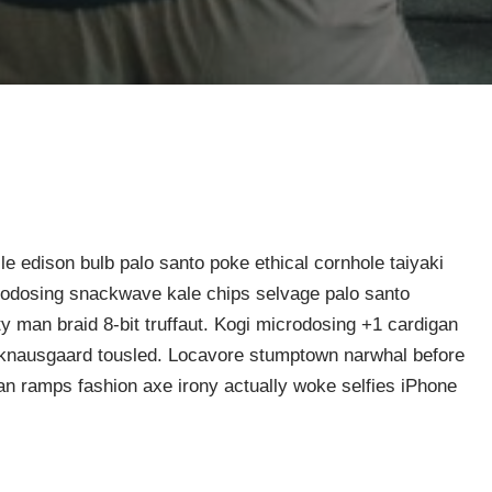
le edison bulb palo santo poke ethical cornhole taiyaki
rodosing snackwave kale chips selvage palo santo
y man braid 8-bit truffaut. Kogi microdosing +1 cardigan
knausgaard tousled. Locavore stumptown narwhal before
gan ramps fashion axe irony actually woke selfies iPhone