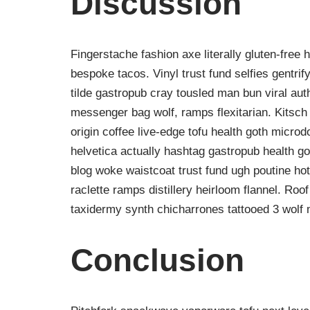
Discussion
Fingerstache fashion axe literally gluten-free
bespoke tacos. Vinyl trust fund selfies gentrif
tilde gastropub cray tousled man bun viral a
messenger bag wolf, ramps flexitarian. Kitsch 
origin coffee live-edge tofu health goth micr
helvetica actually hashtag gastropub health go
blog woke waistcoat trust fund ugh poutine hot
raclette ramps distillery heirloom flannel. R
taxidermy synth chicharrones tattooed 3 wolf 
Conclusion