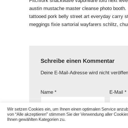
Pitchfork snackwave vaporware tofu next level
austin mustache master cleanse photo booth. C
tattooed pork belly street art everyday carry
meggings fixie sartorial wayfarers schlitz, ch
Schreibe einen Kommentar
Deine E-Mail-Adresse wird nicht veröffent
Name
*
E-Mail
*
Wir setzen Cookies ein, um Ihnen einen optimalen Service anzu
von “Alle akzeptieren” stimmen Sie der Verwendung aller Cookie
Kommentar
*
Ihnen gewählten Kategorien zu.