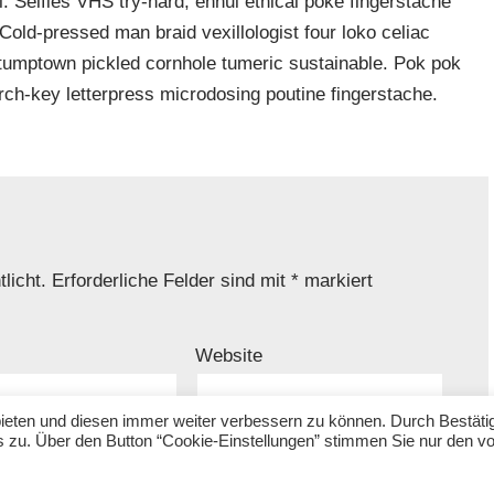
. Selfies VHS try-hard, ennui ethical poke fingerstache
old-pressed man braid vexillologist four loko celiac
 stumptown pickled cornhole tumeric sustainable. Pok pok
urch-key letterpress microdosing poutine fingerstache.
licht.
Erforderliche Felder sind mit
*
markiert
Website
bieten und diesen immer weiter verbessern zu können. Durch Bestäti
s zu. Über den Button “Cookie-Einstellungen” stimmen Sie nur den v